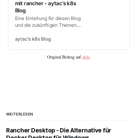
mit rancher - aytac’s k8s
Blog
Eine Einleitung für diesen Blog
und die zukünftigen Themen.
Unter anderem k8s einfach mit
rancher.
aytac's k8s Blog
Original Beitrag auf
ak8s
.
WEITERLESEN
Rancher Desktop - Die Alternative für
Docker Desktop für Windows