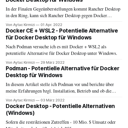
In der Finalen Gegeünberstellungen kommt Rancher Desktop
in den Ring, kann sich Rancher Desktop gegen Docker
Desktop behaupten?
Von Aytac Kirmizi
01 Apr. 2022
Docker CE + WSL2 - Potentielle Alternative
für Docker Desktop für Windows
Nach Podman versuche ich es mit Docker + WSL2 als
potentielle Alternative für Docker Desktop unter Windows.
Von Aytac Kirmizi
29 März 2022
Podman - Potentielle Alternative für Docker
Desktop für Windows
In diesem Artikel stelle ich Podman vor und berichte über
meine Erfahrungen bzgl. Installation, Betrieb und ob die
Lösung Minikube + Podman für mich Docker Desktop für
Von Aytac Kirmizi
03 März 2022
Windows verbannen konnte.
Docker Desktop - Potentielle Alternativen
(Windows)
Sofern die restriktionen Zutreffen - 10 Mio. $ Umsatz oder