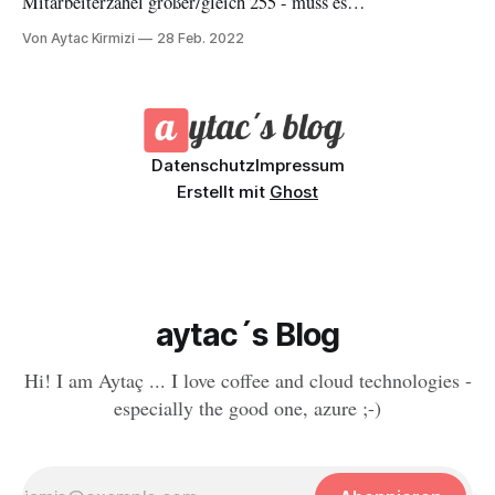
Mitarbeiterzahel größer/gleich 255 - muss es
lizenziert/abonniert werden. In "Docker Desktop - Potentielle
Von Aytac Kirmizi
28 Feb. 2022
Alternativen" gehe ich auf genau diese Thematik ein. In
diesem Artikel werde ich alternative Lösung für meine
Ansprüche vorstellen.
Datenschutz
Impressum
Erstellt mit
Ghost
aytac´s Blog
Hi! I am Aytaç ... I love coffee and cloud technologies -
especially the good one, azure ;-)