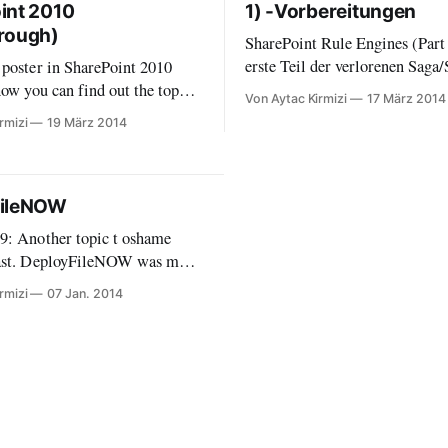
int 2010
1) -Vorbereitungen
rough)
SharePoint Rule Engines (Part
erste Teil der verlorenen Saga/Seri
 poster in SharePoint 2010
wird die Basis - also die Share
how you can find out the top
Von Aytac Kirmizi
17 März 2014
Solution - erklärt.
 show them through javascript
rmizi
19 März 2014
epoint.
FileNOW
9: Another topic t oshame
past. DeployFileNOW was my
 only - Visual Studio extension.
rmizi
07 Jan. 2014
 day, SharePoint App - or add-
s renamed - was painfull.
you made changes, you had to
 entire app... DeployFileNOW