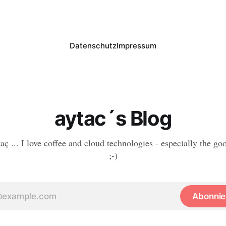
Datenschutz
Impressum
aytac´s Blog
aç ... I love coffee and cloud technologies - especially the go
;-)
Abonnie