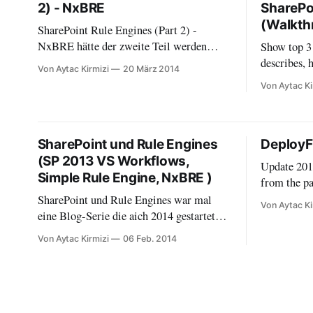
2) - NxBRE
SharePo
(Walkth
SharePoint Rule Engines (Part 2) -
NxBRE hätte der zweite Teil werden
Show top 3
sollen, die ersten paar Sätze gab es auch
describes, 
Von Aytac Kirmizi
20 März 2014
schon...
posters and
Von Aytac Ki
within shar
SharePoint und Rule Engines
Deploy
(SP 2013 VS Workflows,
Update 201
Simple Rule Engine, NxBRE )
from the 
first - and
SharePoint und Rule Engines war mal
Von Aytac Ki
Back in the
eine Blog-Serie die aich 2014 gestartet
in as it wa
hatte, Paar Monate soäter kam mein Sohn
Von Aytac Kirmizi
06 Feb. 2014
Everytime 
auf die Welt => Serie ohne Ende..
deploy the
was an