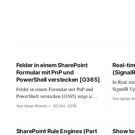
Felder in einem SharePoint
Real-ti
Formular mit PnP und
(Signal
PowerShell verstecken [O365]
In Real-ti
SignalR Upd
Felder in einem Formular mit PnP und
SimpleChat
PowerShell verstecken [O365] zeige ich
Von Aytac Ki
wie dieses Vorhaben einfach realisiert
Von Aytac Kirmizi
30 Okt. 2019
wird.
SharePoint Rule Engines (Part
Show top