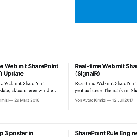
me Web mit SharePoint
Real-time Web mit Sha
R) Update
(SignalR)
me Web mit SharePoint
Real-time Web mit SharePoint
ate, aktualisieren wir die
geht auf diese Thematik im Sh
 Lösung und erweitern diese.
Umfeld ein und demonstriert m
rmizi
29 März 2018
Von Aytac Kirmizi
12 Juli 2017
Beispielen wie dies realisiert
kann.
 3 poster in
SharePoint Rule Engin