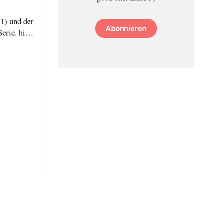
 1) und der
Abonnieren
e. hier
Point