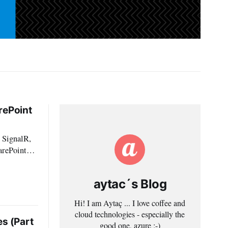
rePoint
 SignalR,
arePoint
it ein Paar
 werden
aytac´s Blog
Hi! I am Aytaç ... I love coffee and
cloud technologies - especially the
es (Part
good one, azure ;-)