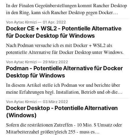
In der Finalen Gegeünberstellungen kommt Rancher Desktop
in den Ring, kann sich Rancher Desktop gegen Docker
Desktop behaupten?
Von Aytac Kirmizi
01 Apr. 2022
Docker CE + WSL2 - Potentielle Alternative
für Docker Desktop für Windows
Nach Podman versuche ich es mit Docker + WSL2 als
potentielle Alternative für Docker Desktop unter Windows.
Von Aytac Kirmizi
29 März 2022
Podman - Potentielle Alternative für Docker
Desktop für Windows
In diesem Artikel stelle ich Podman vor und berichte über
meine Erfahrungen bzgl. Installation, Betrieb und ob die
Lösung Minikube + Podman für mich Docker Desktop für
Von Aytac Kirmizi
03 März 2022
Windows verbannen konnte.
Docker Desktop - Potentielle Alternativen
(Windows)
Sofern die restriktionen Zutreffen - 10 Mio. $ Umsatz oder
Mitarbeiterzahel größer/gleich 255 - muss es