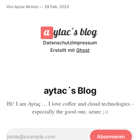
lizenziert/abonniert werden. In "Docker Desktop - Potentielle
Von Aytac Kirmizi
28 Feb. 2022
Alternativen" gehe ich auf genau diese Thematik ein. In
diesem Artikel werde ich alternative Lösung für meine
Ansprüche vorstellen.
Datenschutz
Impressum
Erstellt mit
Ghost
aytac´s Blog
Hi! I am Aytaç ... I love coffee and cloud technologies -
especially the good one, azure ;-)
Abonnieren