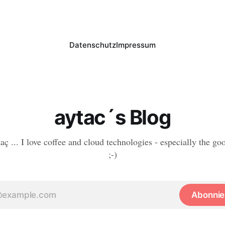
Datenschutz
Impressum
aytac´s Blog
aç ... I love coffee and cloud technologies - especially the go
;-)
Abonnie