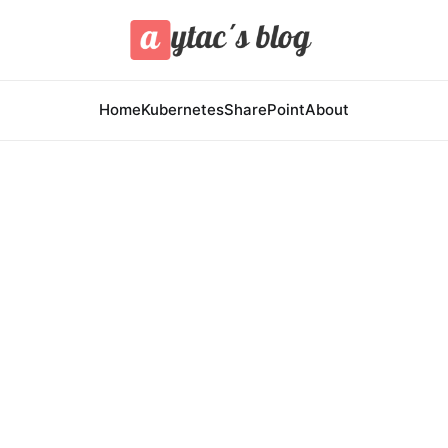
Home
Kubernetes
SharePoint
About